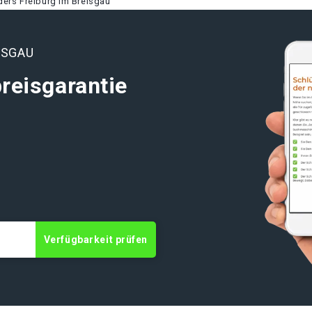
ers Freiburg im Breisgau
ISGAU
reisgarantie
t
Verfügbarkeit prüfen