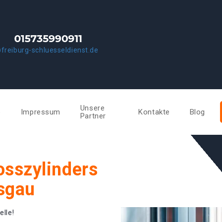
freiburg-schluesseldienst.de
Unsere
e
Impressum
Kontakte
Blog
Partner
osszylinders
isgau
elle!