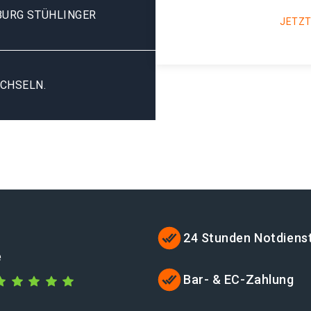
BURG STÜHLINGER
JETZT
CHSELN.
24 Stunden Notdiens
e
Bar- & EC-Zahlung