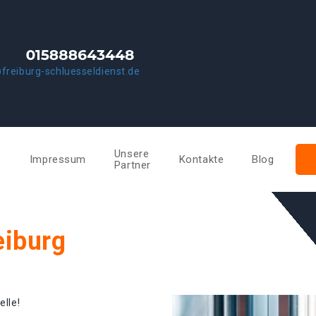
freiburg-schluesseldienst.de
Unsere
e
Impressum
Kontakte
Blog
Partner
eiburg
elle!